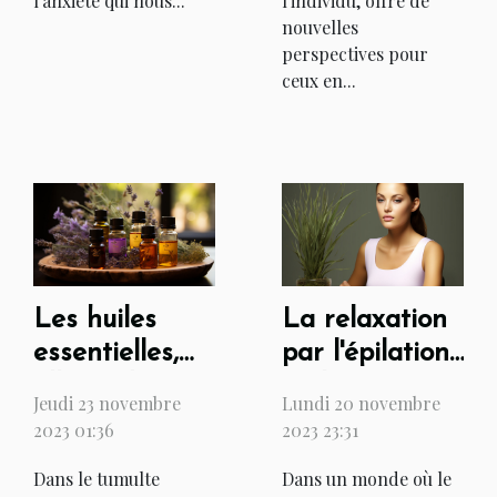
l'individu, offre de
l'anxiété qui nous...
nouvelles
perspectives pour
ceux en...
Les huiles
La relaxation
essentielles,
par l'épilation :
alliées de
Techniques
Jeudi 23 novembre
Lundi 20 novembre
votre
douces pour
2023 01:36
2023 23:31
relaxation
un moment de
Dans le tumulte
Dans un monde où le
quotidienne
détente