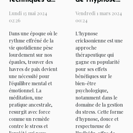
ericksonienne
méditation
Vendredi 1 mars 2024
Lundi 13 mai 2024
pour la
pour réduire
00:24
02:26
gestion du
le stress
L'hypnose
Dans une époque où le
stress
quotidien
ericksonienne est une
rythme effréné de la
approche
vie quotidienne pèse
thérapeutique qui
lourdement sur nos
gagne en popularité
épaules, trouver des
pour ses effets
havres de paix devient
bénéfiques sur le
une nécessité pour
bien-être
l'équilibre mental et
psychologique,
émotionnel. La
notamment dans le
méditation, une
domaine de la gestion
pratique ancestrale,
du stress. Cette forme
resurgit avec force
d'hypnose, douce et
comme un remède
respectueuse de
contre le stress et