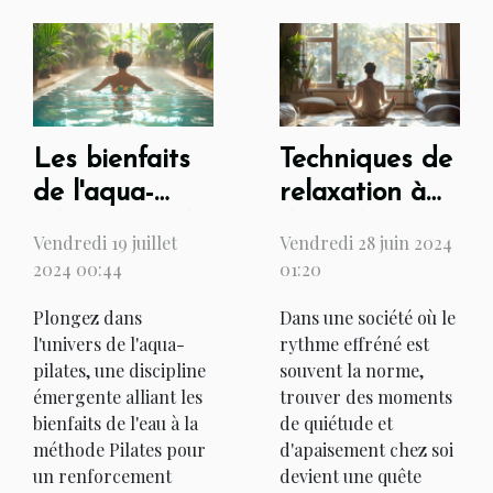
Les bienfaits
Techniques de
de l'aqua-
relaxation à
pilates pour le
domicile pour
Vendredi 19 juillet
Vendredi 28 juin 2024
renforcement
une ambiance
2024 00:44
01:20
musculaire
zen
Plongez dans
Dans une société où le
l'univers de l'aqua-
rythme effréné est
pilates, une discipline
souvent la norme,
émergente alliant les
trouver des moments
bienfaits de l'eau à la
de quiétude et
méthode Pilates pour
d'apaisement chez soi
un renforcement
devient une quête