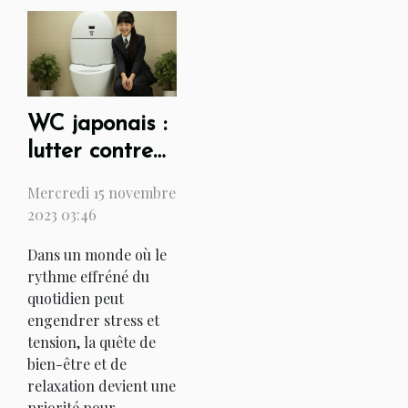
WC japonais :
lutter contre
le stress et
Mercredi 15 novembre
promouvoir la
2023 03:46
détente
Dans un monde où le
rythme effréné du
quotidien peut
engendrer stress et
tension, la quête de
bien-être et de
relaxation devient une
priorité pour