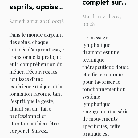
complet sur
esprits, apaiser
les bienfaits
les corps : récit
Mardi 1 avril 2025
du massage
Samedi 2 mai 2026 00:38
00:28
d'une journée
lymphatique
d'apprentissage
Dans le monde exigeant
Le massage
drainant
des soins, chaque
en soins
lymphatique
journée d’apprentissage
drainant est une
transforme la pratique
technique
et la compréhension du
thérapeutique douce
métier. Découvrez les
et efficace connue
coulisses d’une
pour favoriser le
expérience unique où la
fonctionnement du
formation façonne tant
système
l’esprit que le geste,
lymphatique.
alliant savoir-faire
Engageant une série
professionnel et
de mouvements
attention au bien-être
spécifiques, cette
corporel. Suivez...
pratique est