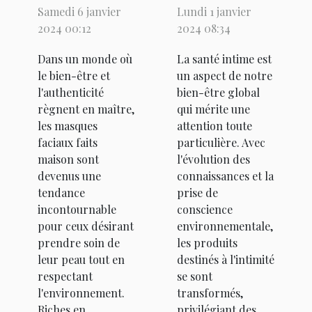
maison :
des
Samedi 6 janvier
Lundi 1 janvier
recettes
lubrifiants
2024 00:12
2024 08:34
naturelles
biologiques
Dans un monde où
La santé intime est
pour tous
pour la
le bien-être et
un aspect de notre
les types de
santé intime
l'authenticité
bien-être global
peau
règnent en maître,
qui mérite une
les masques
attention toute
faciaux faits
particulière. Avec
maison sont
l'évolution des
devenus une
connaissances et la
tendance
prise de
incontournable
conscience
pour ceux désirant
environnementale,
prendre soin de
les produits
leur peau tout en
destinés à l'intimité
respectant
se sont
l'environnement.
transformés,
Riches en
privilégiant des