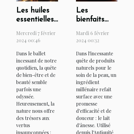
Les huiles
Les
essentielles
bienfaits
au service
hydratants
Mercredi 7 février
Mardi 6 février
de la beauté
et
2024 00:46
2024 00:32
et de la
réparateurs
Dans le ballet
Dans l'incessante
détente
du lait
incessant de notre
quête de produits
d'ânesse
quotidien, la quête
naturels pour le
pour la peau
de bien-être et de
soin de la peau, un
beauté semble
ingrédient
parfois une
millénaire refait
odyssée.
surface avec une
Heureusement, la
promesse
nature nous offre
d'efficacité et de
des trésors aux
douceur : le lait
vertus
d'ânesse. Utilisé
insoupçonnées :
depuis l'Antiquité