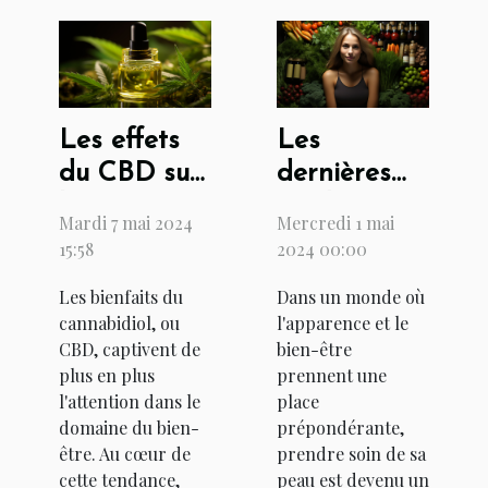
Les effets
Les
du CBD sur
dernières
la peau :
tendances
Mardi 7 mai 2024
Mercredi 1 mai
hydratation
en soins de
15:58
2024 00:00
et anti-âge
la peau pour
Les bienfaits du
Dans un monde où
rester
cannabidiol, ou
l'apparence et le
radieux en
CBD, captivent de
bien-être
toute saison
plus en plus
prennent une
l'attention dans le
place
domaine du bien-
prépondérante,
être. Au cœur de
prendre soin de sa
cette tendance,
peau est devenu un