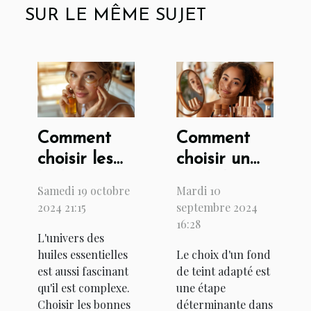
SUR LE MÊME SUJET
Comment
Comment
choisir les
choisir un
huiles
fond de
Samedi 19 octobre
Mardi 10
essentielles
teint pour
2024 21:15
septembre 2024
pour vos
toutes les
16:28
L'univers des
soins
carnations
huiles essentielles
Le choix d'un fond
cosmétiques
est aussi fascinant
de teint adapté est
qu'il est complexe.
une étape
Choisir les bonnes
déterminante dans