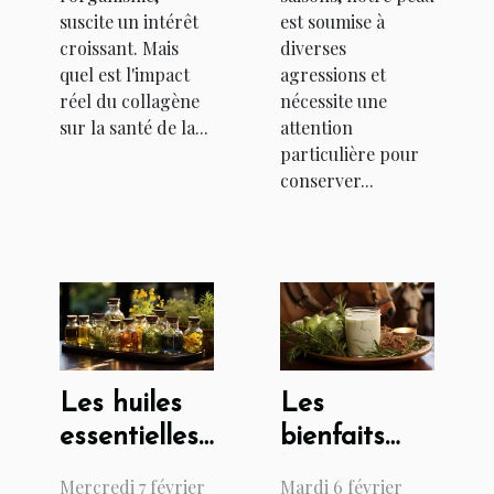
suscite un intérêt
est soumise à
croissant. Mais
diverses
quel est l'impact
agressions et
réel du collagène
nécessite une
sur la santé de la...
attention
particulière pour
conserver...
Les huiles
Les
essentielles
bienfaits
au service
hydratants
Mercredi 7 février
Mardi 6 février