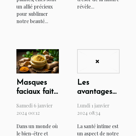
un allié précieux
révèle...
pour sublimer
notre beauté...
Masques
Les
faciaux faits
avantages
maison :
des
Samedi 6 janvier
Lundi 1 janvier
recettes
lubrifiants
2024 00:12
2024 08:34
naturelles
biologiques
Dans un monde où
La santé intime est
pour tous
pour la
le bien-être et
un aspect de notre