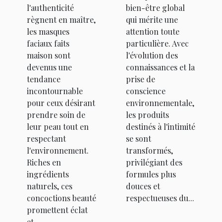
les types de
santé intime
l'authenticité
bien-être global
peau
règnent en maître,
qui mérite une
les masques
attention toute
faciaux faits
particulière. Avec
maison sont
l'évolution des
devenus une
connaissances et la
tendance
prise de
incontournable
conscience
pour ceux désirant
environnementale,
prendre soin de
les produits
leur peau tout en
destinés à l'intimité
respectant
se sont
l'environnement.
transformés,
Riches en
privilégiant des
ingrédients
formules plus
naturels, ces
douces et
concoctions beauté
respectueuses du...
promettent éclat
et...