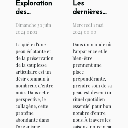
Exploration
Les
des
dernières
avantages
tendances
Dimanche 30 juin
Mercredi 1 mai
du
en soins de
2024 01:02
2024 00:00
collagène
la peau pour
La quête d'une
Dans un monde où
pour la peau
rester
peau éclatante et
l'apparence et le
et les
radieux en
de la préservation
bien-être
articulations
toute saison
de la souplesse
prennent une
articulaire est un
place
désir commun à
prépondérante,
nombreux d'entre
prendre soin de sa
nous. Dans cette
peau est devenu un
perspective, le
rituel quotidien
collagène, cette
essentiel pour bon
protéine
nombre d'entre
abondante dans
nous. À travers les
l'organisme,
saisons, notre peau