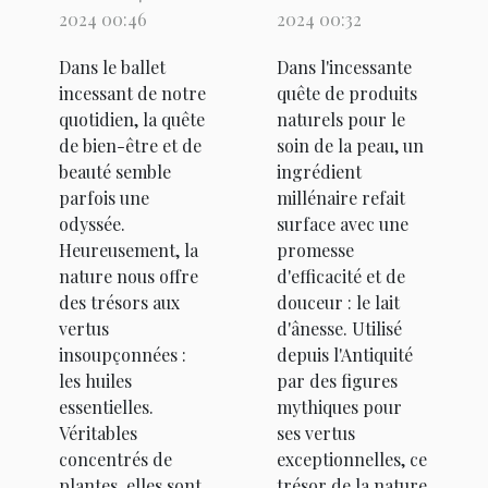
de la beauté
et
2024 00:46
2024 00:32
et de la
réparateurs
Dans le ballet
Dans l'incessante
détente
du lait
incessant de notre
quête de produits
d'ânesse
quotidien, la quête
naturels pour le
pour la peau
de bien-être et de
soin de la peau, un
beauté semble
ingrédient
parfois une
millénaire refait
odyssée.
surface avec une
Heureusement, la
promesse
nature nous offre
d'efficacité et de
des trésors aux
douceur : le lait
vertus
d'ânesse. Utilisé
insoupçonnées :
depuis l'Antiquité
les huiles
par des figures
essentielles.
mythiques pour
Véritables
ses vertus
concentrés de
exceptionnelles, ce
plantes, elles sont
trésor de la nature