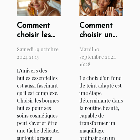
Comment
Comment
choisir les
choisir un
huiles
fond de
Samedi 19 octobre
Mardi 10
essentielles
teint pour
2024 21:15
septembre 2024
pour vos
toutes les
16:28
L'univers des
soins
carnations
huiles essentielles
Le choix d'un fond
cosmétiques
est aussi fascinant
de teint adapté est
qu'il est complexe.
une étape
Choisir les bonnes
déterminante dans
huiles pour ses
la routine beauté,
soins cosmétiques
capable de
peut s'avérer être
transformer un
une tâche délicate,
maquillage
surtout lorsque
ordinaire en un