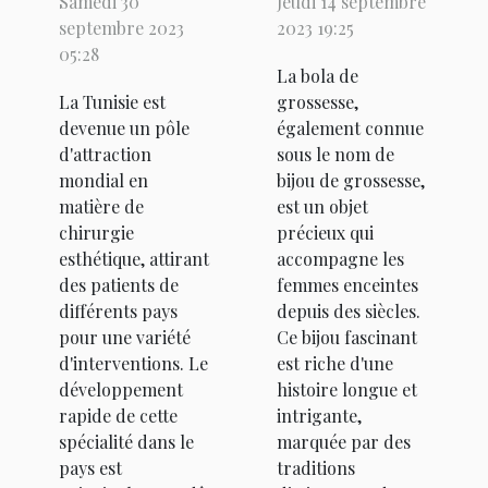
Samedi 30
Jeudi 14 septembre
chirurgie
grossesse à
septembre 2023
2023 19:25
esthétique
travers les
05:28
La bola de
en Tunisie
siècles
La Tunisie est
grossesse,
devenue un pôle
également connue
d'attraction
sous le nom de
mondial en
bijou de grossesse,
matière de
est un objet
chirurgie
précieux qui
esthétique, attirant
accompagne les
des patients de
femmes enceintes
différents pays
depuis des siècles.
pour une variété
Ce bijou fascinant
d'interventions. Le
est riche d'une
développement
histoire longue et
rapide de cette
intrigante,
spécialité dans le
marquée par des
pays est
traditions