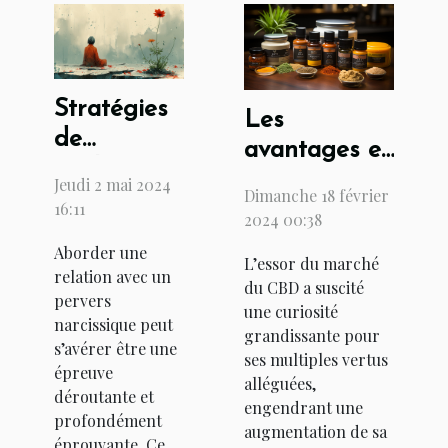
Stratégies
Les
de
avantages et
résilience
inconvénients
Jeudi 2 mai 2024
Dimanche 18 février
et
16:11
de l'achat de
2024 00:38
techniques
CBD dans
Aborder une
de bien-
L’essor du marché
les bureaux
relation avec un
être pour
du CBD a suscité
de tabac
pervers
une curiosité
survivre à
narcissique peut
grandissante pour
une
s’avérer être une
ses multiples vertus
épreuve
relation
alléguées,
déroutante et
avec un
engendrant une
profondément
augmentation de sa
pervers
éprouvante. Ce