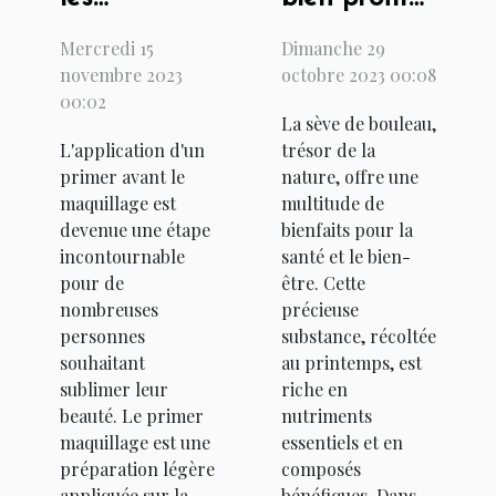
avantages
des vertus
Mercredi 15
Dimanche 29
d'appliquer
de la sève
novembre 2023
octobre 2023 00:08
un primer
de bouleau
00:02
La sève de bouleau,
maquillage
?
L'application d'un
trésor de la
avant de
primer avant le
nature, offre une
vous
maquillage est
multitude de
maquiller ?
devenue une étape
bienfaits pour la
incontournable
santé et le bien-
pour de
être. Cette
nombreuses
précieuse
personnes
substance, récoltée
souhaitant
au printemps, est
sublimer leur
riche en
beauté. Le primer
nutriments
maquillage est une
essentiels et en
préparation légère
composés
appliquée sur la
bénéfiques. Dans