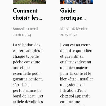
Comment
Guide
choisir les
pratique
waders
pour
Samedi 11 avril
Mardi 18 février
parfaits
l'installation
2026 09:54
2025 16:52
pour chaque
d'un
La sélection des
L'eau est au cœur
type de
système de
waders adaptés à
de notre quotidien
pêche ?
filtration
chaque type de
et garantir sa
d'eau chez
pêche constitue
qualité est devenu
soi
une étape
un enjeu majeur
essentielle pour
pour la santé et le
garantir confort,
bien-être. Installer
sécurité et
un système de
performance au
filtration d'eau
bord de l’eau. Cet
chez soi apparaît
article dévoile les
comme une