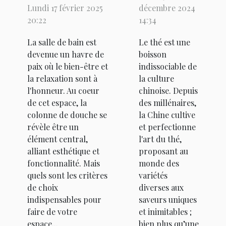
à rechercher
meilleurs
Lundi 17 février 2025
décembre 2024
dans une
thés de
20:22
14:34
colonne de
Chine ?
La salle de bain est
Le thé est une
douche
devenue un havre de
boisson
paix où le bien-être et
indissociable de
la relaxation sont à
la culture
l'honneur. Au coeur
chinoise. Depuis
de cet espace, la
des millénaires,
colonne de douche se
la Chine cultive
révèle être un
et perfectionne
élément central,
l'art du thé,
alliant esthétique et
proposant au
fonctionnalité. Mais
monde des
quels sont les critères
variétés
de choix
diverses aux
indispensables pour
saveurs uniques
faire de votre
et inimitables ;
espace...
bien plus qu’une