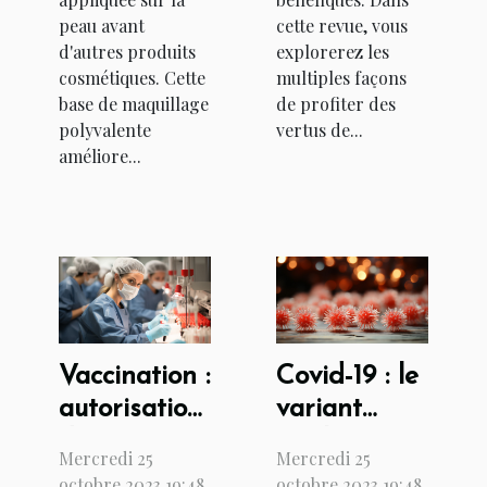
peau avant
cette revue, vous
d'autres produits
explorerez les
cosmétiques. Cette
multiples façons
base de maquillage
de profiter des
polyvalente
vertus de...
améliore...
Vaccination :
Covid-19 : le
autorisation
variant
du vaccin
anglais est-
Mercredi 25
Mercredi 25
Johnson &
il létal ?
octobre 2023 19:48
octobre 2023 19:48