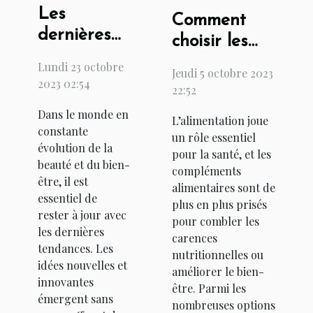
Les
Comment
dernières
choisir les
tendances
meilleurs
Lundi 23 octobre
Jeudi 5 octobre 2023
en matière
compléments
2023 02:54
22:52
de beauté
alimentaires
Dans le monde en
et de bien-
L’alimentation joue
à base de
constante
un rôle essentiel
être
phycocyanine
évolution de la
pour la santé, et les
beauté et du bien-
?
compléments
être, il est
alimentaires sont de
essentiel de
plus en plus prisés
rester à jour avec
pour combler les
les dernières
carences
tendances. Les
nutritionnelles ou
idées nouvelles et
améliorer le bien-
innovantes
être. Parmi les
émergent sans
nombreuses options