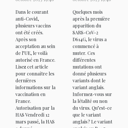
Johnson en
Dans le courant
Quelques mois
France
anti-Covid,
après la première
plusieurs vaccins
apparition du
ont été créés.
SARS-CoV-2
Après son
D614G, le virus a
acceptation au sein
commencé à
de l’UE, le voilà
muter. Ces
autorisé en France.
différentes
Lisez cet article
mutations ont
pour connaître les
donné plusieurs
dernières
variants dont le
informations sur la
variant anglais.
vaccination en
Informez-vous sur
France.
la létalité ou non
Autorisation par la
du virus. Qu’est-ce
HAS Vendredi 12
que le variant
mars passé, la HAS
anglais ? Le variant