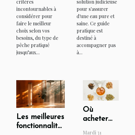
critères
solution judicieuse
incontournables à
pour s'assurer
considérer pour
d'une eau pure et
faire le meilleur
saine. Ce guide
choix selon vos
pratique est
besoins, du type de
destiné à
pêche pratiqué
accompagner pas
jusqu’aux...
à...
Où
Les meilleures
acheter
fonctionnalités
les
Mardi 31