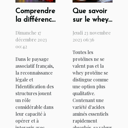
Comprendre
Que savoir
la différence
sur le whey
entre
protéine :
Dimanche 17
Jeudi 23 novembre
l'extrait
bienfaits et
décembre 2023
2023 06:36
RNE et
contre-
00:42
Toutes les
l'extrait Kbis
indications
Dans le paysage
protéines ne se
pour les
associatif français,
valent pas et la
associations
la reconnaissance
whey protéine se
légale et
distingue comme
l'identification des
une option plus
structures jouent
qualitative.
un rôle
Contenant une
considérable dans
variété d'acides
leur capacité à
aminés essentiels
opérer et à
rapidement
interagir avec
absorbés, sa valeur