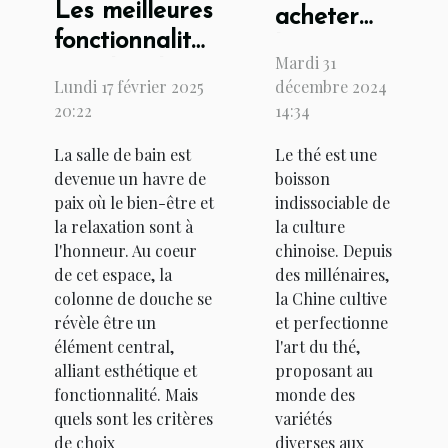
Les meilleures
acheter
fonctionnalités
les
Mardi 31
à rechercher
meilleurs
Lundi 17 février 2025
décembre 2024
dans une
thés de
20:22
14:34
colonne de
Chine ?
La salle de bain est
Le thé est une
douche
devenue un havre de
boisson
paix où le bien-être et
indissociable de
la relaxation sont à
la culture
l'honneur. Au coeur
chinoise. Depuis
de cet espace, la
des millénaires,
colonne de douche se
la Chine cultive
révèle être un
et perfectionne
élément central,
l'art du thé,
alliant esthétique et
proposant au
fonctionnalité. Mais
monde des
quels sont les critères
variétés
de choix
diverses aux