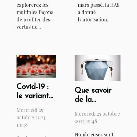
explorerez les
mars passé, la HAS
multiples façons
a donné
de profiter des
l’autorisation...
vertus de...
Covid-19 :
Que savoir
le variant
de la
anglais est-
Cryolipolyse ?
Mercredi 25
Mercredi 25 octobre
il létal ?
octobre 2023
2023 19:48
19:48
Nombreuses sont