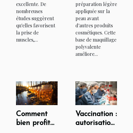
excellente. De
préparation légère
nombreuses
appliquée sur la
études suggèrent
peau avant
qu'elles favorisent
d'autres produits
la prise de
cosmétiques. Cette
muscles,...
base de maquillage
polyvalente
améliore...
Comment
Vaccination :
bien profiter
autorisation
des vertus
du vaccin