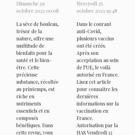
Dimanche 29
Mercredi 25
de la sève
Johnson &
octobre 2023 00:08
octobre 2023 19:48
de bouleau
Johnson en
La sève de bouleau,
Dans le courant
?
France
trésor de la
anti-Covid,
nature, offre une
plusieurs vaccins
multitude de
ont été créés.
bienfaits pour la
Après son
santé et le bien-
acceptation au sein
être. Cette
de l’UE, le voilà
précieuse
autorisé en France.
substance, récoltée
Lisez cet article
au printemps, est
pour connaître les
riche en
dernières
nutriments
informations sur la
essentiels et en
vaccination en
composés
France.
bénéfiques. Dans
Autorisation par la
cette revue, vous
HAS Vendredi 12