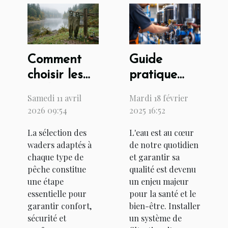
Comment
Guide
choisir les
pratique
waders
pour
Samedi 11 avril
Mardi 18 février
parfaits
l'installation
2026 09:54
2025 16:52
pour chaque
d'un
La sélection des
L'eau est au cœur
type de
système de
waders adaptés à
de notre quotidien
pêche ?
filtration
chaque type de
et garantir sa
d'eau chez
pêche constitue
qualité est devenu
soi
une étape
un enjeu majeur
essentielle pour
pour la santé et le
garantir confort,
bien-être. Installer
sécurité et
un système de