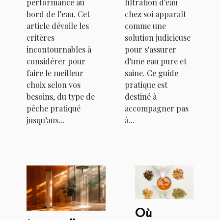
performance au
filtration d'eau
bord de l’eau. Cet
chez soi apparaît
article dévoile les
comme une
critères
solution judicieuse
incontournables à
pour s'assurer
considérer pour
d'une eau pure et
faire le meilleur
saine. Ce guide
choix selon vos
pratique est
besoins, du type de
destiné à
pêche pratiqué
accompagner pas
jusqu’aux...
à...
Où