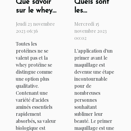
Que savoir
Quels sont
sur le whey
les
protéine :
avantages
Jeudi 23 novembre
Mercredi 15
bienfaits et
d'appliquer
2023 06:36
novembre 2023
contre-
un primer
00:02
Toutes les
indications
maquillage
protéines ne se
L'application d'un
avant de
valent pas et la
primer avant le
vous
whey protéine se
maquillage est
maquiller ?
distingue comme
devenue une étape
une option plus
incontournable
qualitative.
pour de
Contenant une
nombreuses
variété d'acides
personnes
aminés essentiels
souhaitant
rapidement
sublimer leur
absorbés, sa valeur
beauté. Le primer
biologique est
maquillage est une