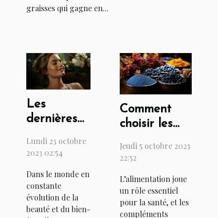
graisses qui gagne en...
Les
Comment
dernières
choisir les
tendances
meilleurs
Lundi 23 octobre
Jeudi 5 octobre 2023
en matière
compléments
2023 02:54
22:52
de beauté
alimentaires
Dans le monde en
et de bien-
L’alimentation joue
à base de
constante
un rôle essentiel
être
phycocyanine
évolution de la
pour la santé, et les
beauté et du bien-
?
compléments