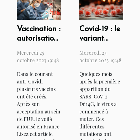
Vaccination :
Covid-19 : le
autorisation
variant
du vaccin
anglais est-
Mercredi 25
Mercredi 25
Johnson &
il létal ?
octobre 2023 19:48
octobre 2023 19:48
Johnson en
Dans le courant
Quelques mois
France
anti-Covid,
après la première
plusieurs vaccins
apparition du
ont été créés.
SARS-CoV-2
Après son
D614G, le virus a
acceptation au sein
commencé à
de l’UE, le voilà
muter. Ces
autorisé en France.
différentes
Lisez cet article
mutations ont