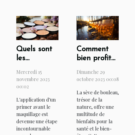
Quels sont
Comment
les
bien profiter
avantages
des vertus
Mercredi 15
Dimanche 29
d'appliquer
de la sève
novembre 2023
octobre 2023 00:08
un primer
de bouleau
00:02
La sève de bouleau,
maquillage
?
L'application d'un
trésor de la
avant de
primer avant le
nature, offre une
vous
maquillage est
multitude de
maquiller ?
devenue une étape
bienfaits pour la
incontournable
santé et le bien-