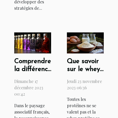
développer des
stratégies de...
Comprendre
Que savoir
la différence
sur le whey
entre
protéine :
Dimanche 17
Jeudi 23 novembre
l'extrait
bienfaits et
décembre 2023
2023 06:36
RNE et
contre-
00:42
Toutes les
l'extrait Kbis
indications
Dans le paysage
protéines ne se
pour les
associatif français,
valent pas et la
associations