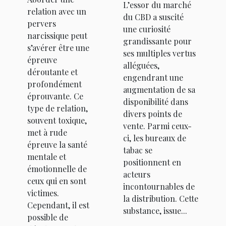
de bien-
L’essor du marché
les bureaux
relation avec un
être pour
du CBD a suscité
de tabac
pervers
une curiosité
survivre à
narcissique peut
grandissante pour
une
s’avérer être une
ses multiples vertus
épreuve
relation
alléguées,
déroutante et
avec un
engendrant une
profondément
augmentation de sa
pervers
éprouvante. Ce
disponibilité dans
narcissique
type de relation,
divers points de
souvent toxique,
vente. Parmi ceux-
met à rude
ci, les bureaux de
épreuve la santé
tabac se
mentale et
positionnent en
émotionnelle de
acteurs
ceux qui en sont
incontournables de
victimes.
la distribution. Cette
Cependant, il est
substance, issue...
possible de