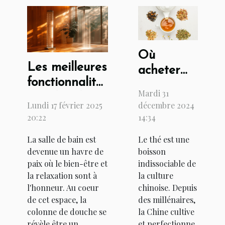
Où
Les meilleures
acheter
fonctionnalités
les
Mardi 31
à rechercher
meilleurs
Lundi 17 février 2025
décembre 2024
dans une
thés de
20:22
14:34
colonne de
Chine ?
La salle de bain est
Le thé est une
douche
devenue un havre de
boisson
paix où le bien-être et
indissociable de
la relaxation sont à
la culture
l'honneur. Au coeur
chinoise. Depuis
de cet espace, la
des millénaires,
colonne de douche se
la Chine cultive
révèle être un
et perfectionne