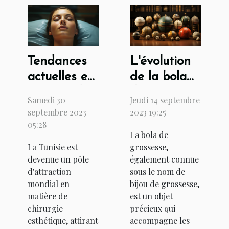
Tendances
L'évolution
actuelles en
de la bola
matière de
de
Samedi 30
Jeudi 14 septembre
chirurgie
grossesse à
septembre 2023
2023 19:25
esthétique
travers les
05:28
La bola de
en Tunisie
siècles
La Tunisie est
grossesse,
devenue un pôle
également connue
d'attraction
sous le nom de
mondial en
bijou de grossesse,
matière de
est un objet
chirurgie
précieux qui
esthétique, attirant
accompagne les