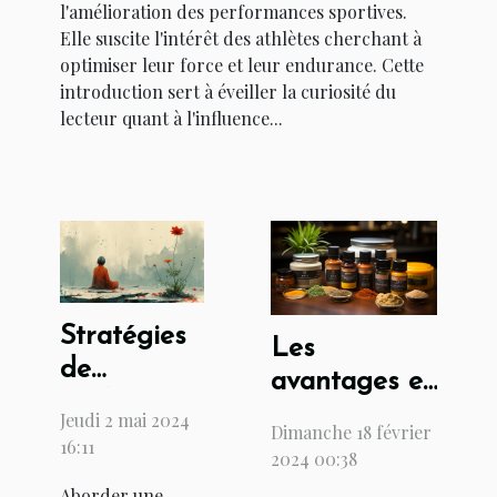
l'amélioration des performances sportives.
Elle suscite l'intérêt des athlètes cherchant à
optimiser leur force et leur endurance. Cette
introduction sert à éveiller la curiosité du
lecteur quant à l'influence...
Stratégies
Les
de
avantages et
résilience
inconvénients
Jeudi 2 mai 2024
Dimanche 18 février
et
16:11
de l'achat de
2024 00:38
techniques
CBD dans
Aborder une