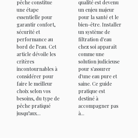
d'eau chez
pêche constitue
qualité est devenu
soi
une étape
un enjeu majeur
essentielle pour
pour la santé et le
garantir confort,
bien-être. Installer
sécurité et
un système de
performance au
filtration d'eau
bord de l’eau. Cet
chez soi apparaît
article dévoile les
comme une
critères
solution judicieuse
incontournables à
pour s'assurer
considérer pour
d'une eau pure et
faire le meilleur
saine. Ce guide
choix selon vos
pratique est
besoins, du type de
destiné à
pêche pratiqué
accompagner pas
jusqu’aux...
à...