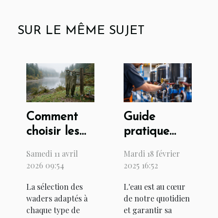
SUR LE MÊME SUJET
Comment
Guide
choisir les
pratique
waders
pour
Samedi 11 avril
Mardi 18 février
parfaits
l'installation
2026 09:54
2025 16:52
pour chaque
d'un
La sélection des
L'eau est au cœur
type de
système de
waders adaptés à
de notre quotidien
pêche ?
filtration
chaque type de
et garantir sa