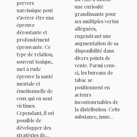
de tabac
pervers
une curiosité
survivre à
narcissique peut
grandissante pour
une
s’avérer être une
ses multiples vertus
épreuve
relation
alléguées,
déroutante et
avec un
engendrant une
profondément
augmentation de sa
pervers
éprouvante. Ce
disponibilité dans
narcissique
type de relation,
divers points de
souvent toxique,
vente. Parmi ceux-
met à rude
ci, les bureaux de
épreuve la santé
tabac se
mentale et
positionnent en
émotionnelle de
acteurs
ceux qui en sont
incontournables de
victimes.
la distribution. Cette
Cependant, il est
substance, issue...
possible de
développer des
stratégies de...