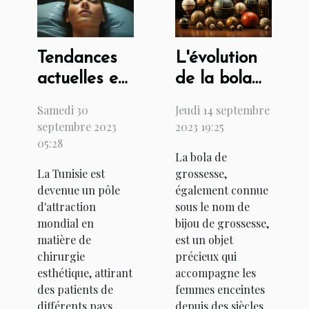
Tendances
L'évolution
actuelles en
de la bola
matière de
de
Samedi 30
Jeudi 14 septembre
chirurgie
grossesse à
septembre 2023
2023 19:25
esthétique
travers les
05:28
La bola de
en Tunisie
siècles
La Tunisie est
grossesse,
devenue un pôle
également connue
d'attraction
sous le nom de
mondial en
bijou de grossesse,
matière de
est un objet
chirurgie
précieux qui
esthétique, attirant
accompagne les
des patients de
femmes enceintes
différents pays
depuis des siècles.