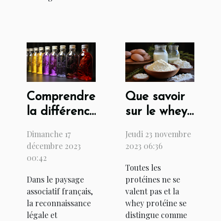
Comprendre
Que savoir
la différence
sur le whey
entre
protéine :
Dimanche 17
Jeudi 23 novembre
l'extrait
bienfaits et
décembre 2023
2023 06:36
RNE et
contre-
00:42
Toutes les
l'extrait Kbis
indications
Dans le paysage
protéines ne se
pour les
associatif français,
valent pas et la
associations
la reconnaissance
whey protéine se
légale et
distingue comme