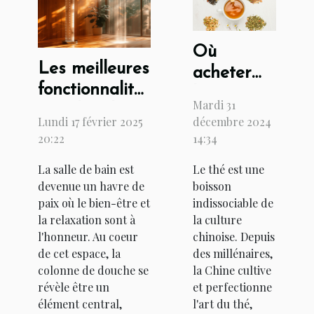
Où
Les meilleures
acheter
fonctionnalités
les
Mardi 31
à rechercher
meilleurs
Lundi 17 février 2025
décembre 2024
dans une
thés de
20:22
14:34
colonne de
Chine ?
La salle de bain est
Le thé est une
douche
devenue un havre de
boisson
paix où le bien-être et
indissociable de
la relaxation sont à
la culture
l'honneur. Au coeur
chinoise. Depuis
de cet espace, la
des millénaires,
colonne de douche se
la Chine cultive
révèle être un
et perfectionne
élément central,
l'art du thé,