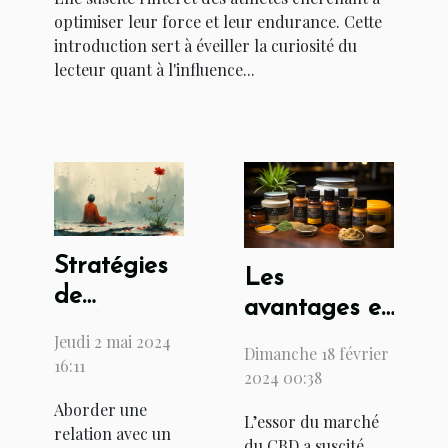
optimiser leur force et leur endurance. Cette
introduction sert à éveiller la curiosité du
lecteur quant à l'influence...
Stratégies
Les
de
avantages et
résilience
inconvénients
Jeudi 2 mai 2024
Dimanche 18 février
et
16:11
de l'achat de
2024 00:38
techniques
CBD dans
Aborder une
de bien-
L’essor du marché
les bureaux
relation avec un
être pour
du CBD a suscité