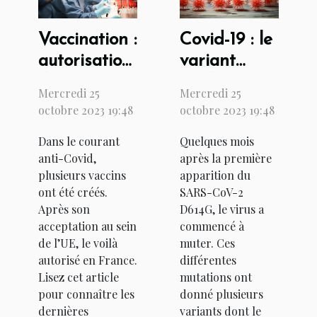
Vaccination :
Covid-19 : le
autorisation
variant
du vaccin
anglais est-
Mercredi 25
Mercredi 25
Johnson &
il létal ?
octobre 2023 19:48
octobre 2023 19:48
Johnson en
Dans le courant
Quelques mois
France
anti-Covid,
après la première
plusieurs vaccins
apparition du
ont été créés.
SARS-CoV-2
Après son
D614G, le virus a
acceptation au sein
commencé à
de l’UE, le voilà
muter. Ces
autorisé en France.
différentes
Lisez cet article
mutations ont
pour connaître les
donné plusieurs
dernières
variants dont le