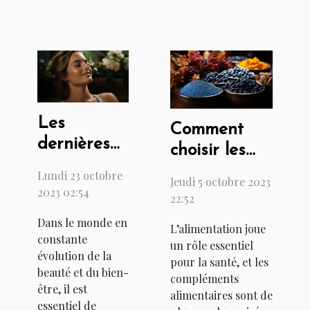
Les
Comment
dernières
choisir les
tendances
meilleurs
Lundi 23 octobre
Jeudi 5 octobre 2023
en matière
compléments
2023 02:54
22:52
de beauté
alimentaires
Dans le monde en
et de bien-
L’alimentation joue
à base de
constante
un rôle essentiel
être
phycocyanine
évolution de la
pour la santé, et les
beauté et du bien-
?
compléments
être, il est
alimentaires sont de
essentiel de