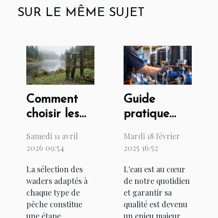
SUR LE MÊME SUJET
Comment
Guide
choisir les
pratique
waders
pour
Samedi 11 avril
Mardi 18 février
parfaits
l'installation
2026 09:54
2025 16:52
pour chaque
d'un
La sélection des
L'eau est au cœur
type de
système de
waders adaptés à
de notre quotidien
pêche ?
filtration
chaque type de
et garantir sa
d'eau chez
pêche constitue
qualité est devenu
soi
une étape
un enjeu majeur