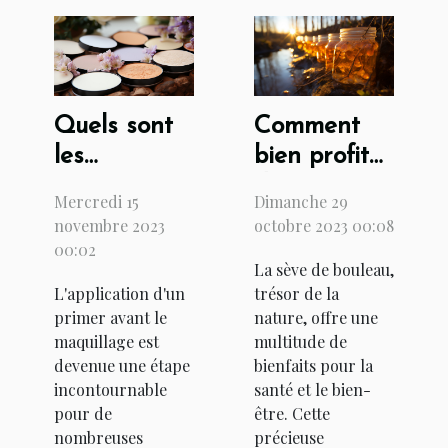
Quels sont
Comment
les
bien profiter
avantages
des vertus
Mercredi 15
Dimanche 29
d'appliquer
de la sève
novembre 2023
octobre 2023 00:08
un primer
de bouleau
00:02
La sève de bouleau,
maquillage
?
L'application d'un
trésor de la
avant de
primer avant le
nature, offre une
vous
maquillage est
multitude de
maquiller ?
devenue une étape
bienfaits pour la
incontournable
santé et le bien-
pour de
être. Cette
nombreuses
précieuse