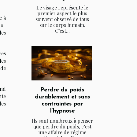
Le visage représente le
premier aspect le plus
e à
souvent observé de tous
sur le corps humain.
lo-
C’est...
les
ces
les
 de
end
Perdre du poids
nte
durablement et sans
des
contraintes par
l’hypnose
Ils sont nombreux à penser
que perdre du poids, c’est
une affaire de régime