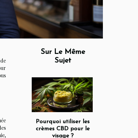
Sur Le Même
Sujet
 de
our
ous
mée
Pourquoi utiliser les
des
crèmes CBD pour le
ie,
visage ?