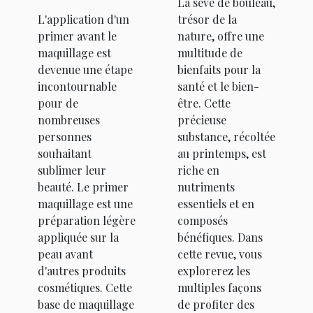
La sève de bouleau,
maquillage
?
L'application d'un
trésor de la
avant de
primer avant le
nature, offre une
vous
maquillage est
multitude de
maquiller ?
devenue une étape
bienfaits pour la
incontournable
santé et le bien-
pour de
être. Cette
nombreuses
précieuse
personnes
substance, récoltée
souhaitant
au printemps, est
sublimer leur
riche en
beauté. Le primer
nutriments
maquillage est une
essentiels et en
préparation légère
composés
appliquée sur la
bénéfiques. Dans
peau avant
cette revue, vous
d'autres produits
explorerez les
cosmétiques. Cette
multiples façons
base de maquillage
de profiter des