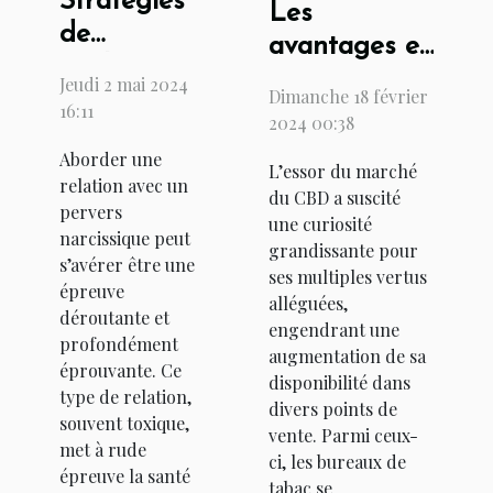
Stratégies
Les
de
avantages et
résilience
inconvénients
Jeudi 2 mai 2024
Dimanche 18 février
et
16:11
de l'achat de
2024 00:38
techniques
CBD dans
Aborder une
de bien-
L’essor du marché
les bureaux
relation avec un
être pour
du CBD a suscité
de tabac
pervers
une curiosité
survivre à
narcissique peut
grandissante pour
une
s’avérer être une
ses multiples vertus
épreuve
relation
alléguées,
déroutante et
avec un
engendrant une
profondément
augmentation de sa
pervers
éprouvante. Ce
disponibilité dans
narcissique
type de relation,
divers points de
souvent toxique,
vente. Parmi ceux-
met à rude
ci, les bureaux de
épreuve la santé
tabac se