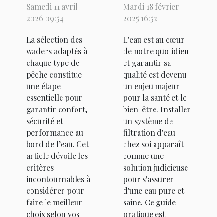
Samedi 11 avril
Mardi 18 février
parfaits
l'installation
2026 09:54
2025 16:52
pour chaque
d'un
La sélection des
L'eau est au cœur
type de
système de
waders adaptés à
de notre quotidien
pêche ?
filtration
chaque type de
et garantir sa
d'eau chez
pêche constitue
qualité est devenu
soi
une étape
un enjeu majeur
essentielle pour
pour la santé et le
garantir confort,
bien-être. Installer
sécurité et
un système de
performance au
filtration d'eau
bord de l’eau. Cet
chez soi apparaît
article dévoile les
comme une
critères
solution judicieuse
incontournables à
pour s'assurer
considérer pour
d'une eau pure et
faire le meilleur
saine. Ce guide
choix selon vos
pratique est