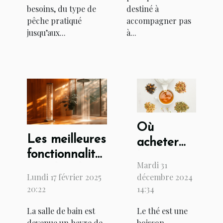
besoins, du type de
destiné à
pêche pratiqué
accompagner pas
jusqu’aux...
à...
Où
Les meilleures
acheter
fonctionnalités
les
Mardi 31
à rechercher
meilleurs
Lundi 17 février 2025
décembre 2024
dans une
thés de
20:22
14:34
colonne de
Chine ?
La salle de bain est
Le thé est une
douche
devenue un havre de
boisson