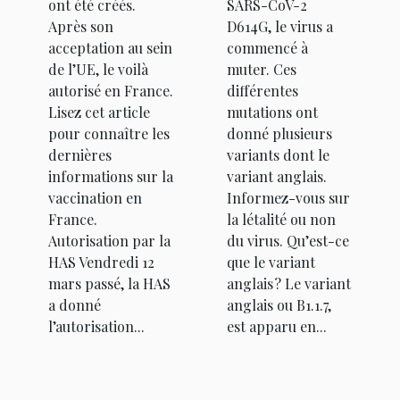
ont été créés.
SARS-CoV-2
Après son
D614G, le virus a
acceptation au sein
commencé à
de l’UE, le voilà
muter. Ces
autorisé en France.
différentes
Lisez cet article
mutations ont
pour connaître les
donné plusieurs
dernières
variants dont le
informations sur la
variant anglais.
vaccination en
Informez-vous sur
France.
la létalité ou non
Autorisation par la
du virus. Qu’est-ce
HAS Vendredi 12
que le variant
mars passé, la HAS
anglais ? Le variant
a donné
anglais ou B1.1.7,
l’autorisation...
est apparu en...