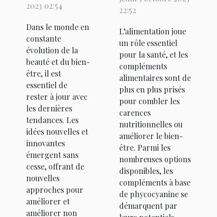
en matière
compléments
2023 02:54
22:52
de beauté
alimentaires
Dans le monde en
et de bien-
L’alimentation joue
à base de
constante
un rôle essentiel
être
phycocyanine
évolution de la
pour la santé, et les
beauté et du bien-
?
compléments
être, il est
alimentaires sont de
essentiel de
plus en plus prisés
rester à jour avec
pour combler les
les dernières
carences
tendances. Les
nutritionnelles ou
idées nouvelles et
améliorer le bien-
innovantes
être. Parmi les
émergent sans
nombreuses options
cesse, offrant de
disponibles, les
nouvelles
compléments à base
approches pour
de phycocyanine se
améliorer et
démarquent par
améliorer non