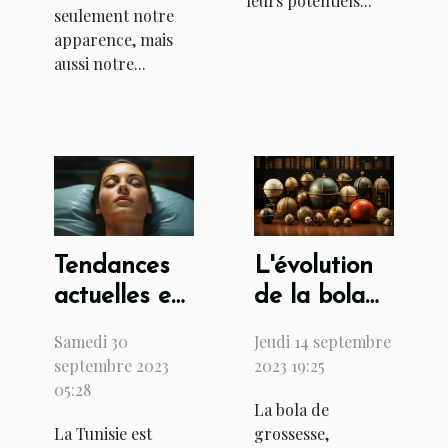
leurs potentiels...
seulement notre
apparence, mais
aussi notre...
Tendances
L'évolution
actuelles en
de la bola
matière de
de
Samedi 30
Jeudi 14 septembre
chirurgie
grossesse à
septembre 2023
2023 19:25
esthétique
travers les
05:28
La bola de
en Tunisie
siècles
La Tunisie est
grossesse,