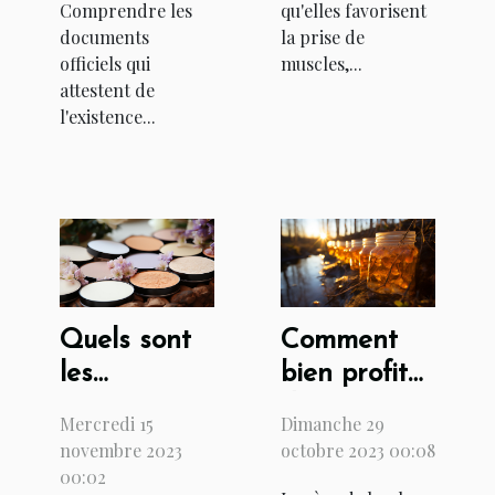
Comprendre les
qu'elles favorisent
documents
la prise de
officiels qui
muscles,...
attestent de
l'existence...
Quels sont
Comment
les
bien profiter
avantages
des vertus
Mercredi 15
Dimanche 29
d'appliquer
de la sève
novembre 2023
octobre 2023 00:08
un primer
de bouleau
00:02