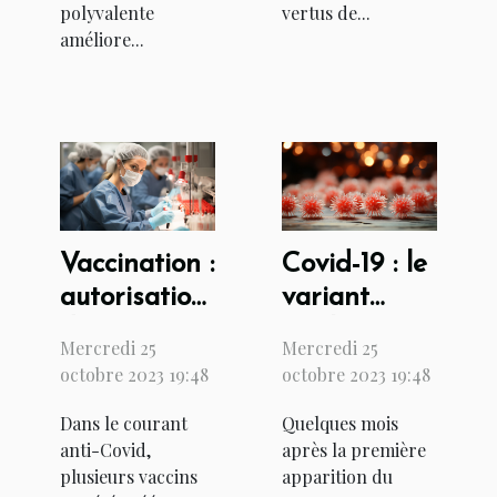
polyvalente
vertus de...
améliore...
Vaccination :
Covid-19 : le
autorisation
variant
du vaccin
anglais est-
Mercredi 25
Mercredi 25
Johnson &
il létal ?
octobre 2023 19:48
octobre 2023 19:48
Johnson en
Dans le courant
Quelques mois
France
anti-Covid,
après la première
plusieurs vaccins
apparition du