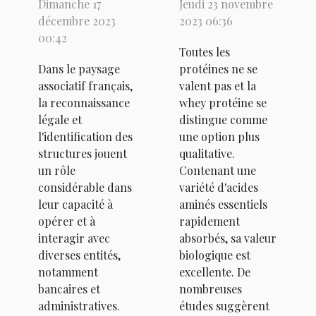
Dimanche 17
Jeudi 23 novembre
l'extrait
bienfaits et
décembre 2023
2023 06:36
RNE et
contre-
00:42
Toutes les
l'extrait Kbis
indications
Dans le paysage
protéines ne se
pour les
associatif français,
valent pas et la
associations
la reconnaissance
whey protéine se
légale et
distingue comme
l'identification des
une option plus
structures jouent
qualitative.
un rôle
Contenant une
considérable dans
variété d'acides
leur capacité à
aminés essentiels
opérer et à
rapidement
interagir avec
absorbés, sa valeur
diverses entités,
biologique est
notamment
excellente. De
bancaires et
nombreuses
administratives.
études suggèrent