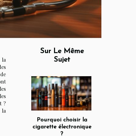
Sur Le Même
Sujet
 la
des
 de
ont
les
les
t ?
 la
Pourquoi choisir la
cigarette électronique
?