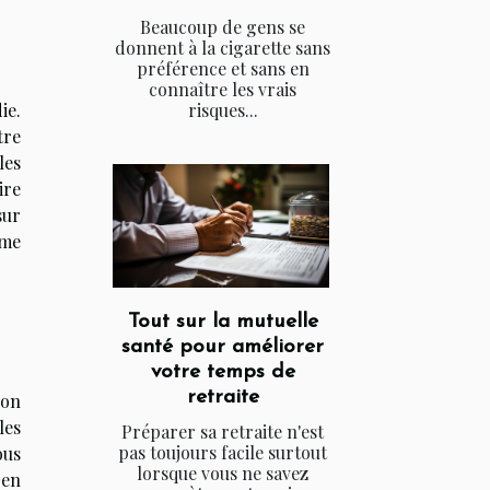
Beaucoup de gens se
donnent à la cigarette sans
préférence et sans en
connaître les vrais
risques...
ie.
tre
les
ire
sur
ême
Tout sur la mutuelle
santé pour améliorer
votre temps de
retraite
son
les
Préparer sa retraite n'est
pas toujours facile surtout
ous
lorsque vous ne savez
 en