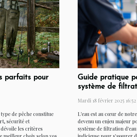
 parfaits pour
Guide pratique pou
système de filtra
Mardi 18 février 2025 16:52
 type de pêche constitue
L'eau est au cœur de notre 
t, sécurité et
devenu un enjeu majeur pou
dévoile les critères
système de filtration d'ea
e meilleur choix selon vos
judicieuse pour s'assurer 