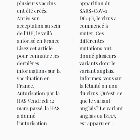
plusieurs vaccins
apparition du
ont été créés.
SARS-CoV-2
Après son
D614G, le virus a
acceptation au sein
commencé à
de l’UE, le voilà
muter. Ces
autorisé en France.
différentes
Lisez cet article
mutations ont
pour connaître les
donné plusieurs
dernières
variants dont le
informations sur la
variant anglais.
vaccination en
Informez-vous sur
France.
la létalité ou non
Autorisation par la
du virus. Qu’est-ce
HAS Vendredi 12
que le variant
mars passé, la HAS
anglais ? Le variant
a donné
anglais ou B1.1.7,
l’autorisation...
est apparu en...