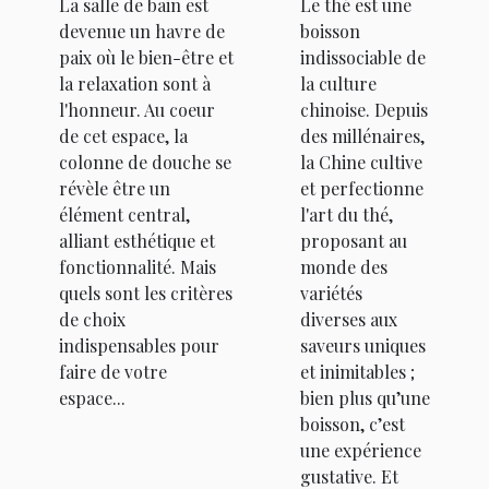
La salle de bain est
Le thé est une
douche
devenue un havre de
boisson
paix où le bien-être et
indissociable de
la relaxation sont à
la culture
l'honneur. Au coeur
chinoise. Depuis
de cet espace, la
des millénaires,
colonne de douche se
la Chine cultive
révèle être un
et perfectionne
élément central,
l'art du thé,
alliant esthétique et
proposant au
fonctionnalité. Mais
monde des
quels sont les critères
variétés
de choix
diverses aux
indispensables pour
saveurs uniques
faire de votre
et inimitables ;
espace...
bien plus qu’une
boisson, c’est
une expérience
gustative. Et