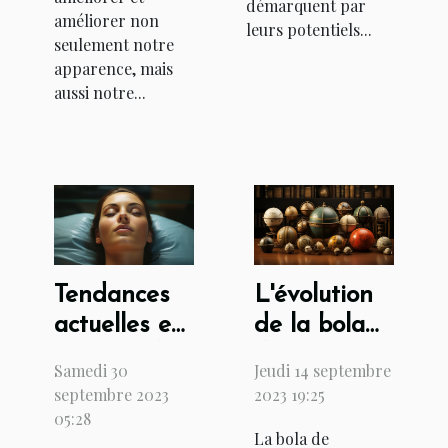
démarquent par
améliorer non
leurs potentiels...
seulement notre
apparence, mais
aussi notre...
Tendances
L'évolution
actuelles en
de la bola
matière de
de
Samedi 30
Jeudi 14 septembre
chirurgie
grossesse à
septembre 2023
2023 19:25
esthétique
travers les
05:28
La bola de
en Tunisie
siècles