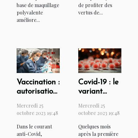
base de maquillage
de profiter des
polyvalente
vertus de...
améliore...
Vaccination :
Covid-19 : le
autorisation
variant
du vaccin
anglais est-
Mercredi 25
Mercredi 25
Johnson &
il létal ?
octobre 2023 19:48
octobre 2023 19:48
Johnson en
Dans le courant
Quelques mois
France
anti-Covid,
après la première