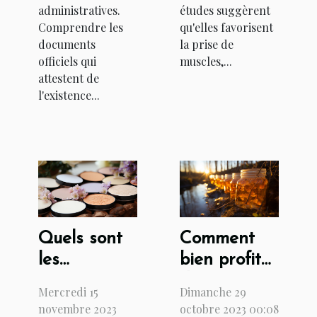
administratives.
études suggèrent
Comprendre les
qu'elles favorisent
documents
la prise de
officiels qui
muscles,...
attestent de
l'existence...
Quels sont
Comment
les
bien profiter
avantages
des vertus
Mercredi 15
Dimanche 29
d'appliquer
de la sève
novembre 2023
octobre 2023 00:08