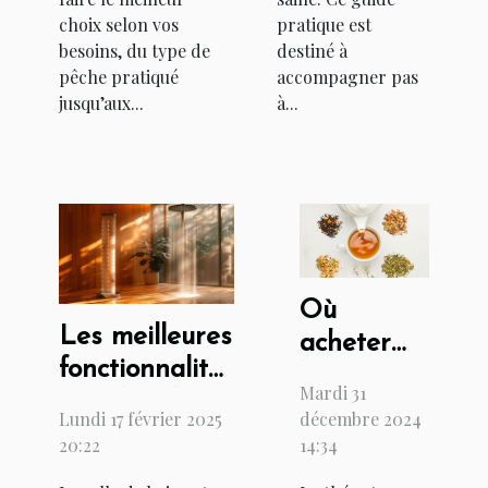
choix selon vos
pratique est
besoins, du type de
destiné à
pêche pratiqué
accompagner pas
jusqu’aux...
à...
Où
Les meilleures
acheter
fonctionnalités
les
Mardi 31
à rechercher
meilleurs
Lundi 17 février 2025
décembre 2024
dans une
thés de
20:22
14:34
colonne de
Chine ?