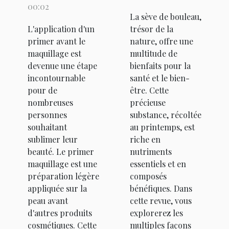
un primer
de bouleau
00:02
La sève de bouleau,
maquillage
?
L'application d'un
trésor de la
avant de
primer avant le
nature, offre une
vous
maquillage est
multitude de
maquiller ?
devenue une étape
bienfaits pour la
incontournable
santé et le bien-
pour de
être. Cette
nombreuses
précieuse
personnes
substance, récoltée
souhaitant
au printemps, est
sublimer leur
riche en
beauté. Le primer
nutriments
maquillage est une
essentiels et en
préparation légère
composés
appliquée sur la
bénéfiques. Dans
peau avant
cette revue, vous
d'autres produits
explorerez les
cosmétiques. Cette
multiples façons