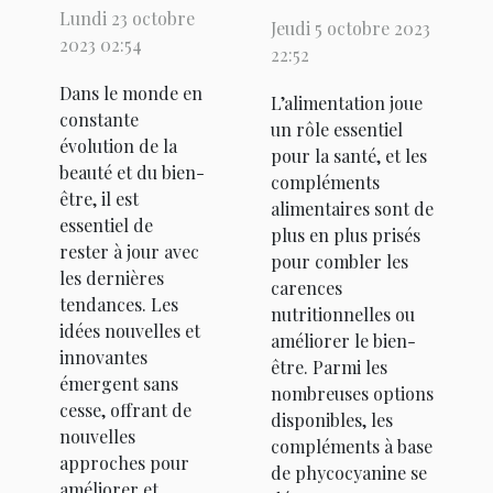
tendances
meilleurs
Lundi 23 octobre
Jeudi 5 octobre 2023
en matière
compléments
2023 02:54
22:52
de beauté
alimentaires
Dans le monde en
et de bien-
L’alimentation joue
à base de
constante
un rôle essentiel
être
phycocyanine
évolution de la
pour la santé, et les
beauté et du bien-
?
compléments
être, il est
alimentaires sont de
essentiel de
plus en plus prisés
rester à jour avec
pour combler les
les dernières
carences
tendances. Les
nutritionnelles ou
idées nouvelles et
améliorer le bien-
innovantes
être. Parmi les
émergent sans
nombreuses options
cesse, offrant de
disponibles, les
nouvelles
compléments à base
approches pour
de phycocyanine se
améliorer et