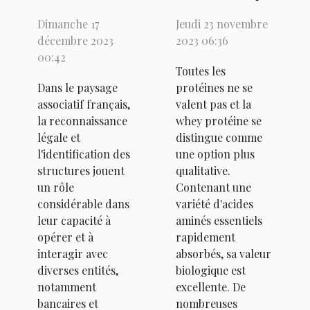
entre
protéine :
Dimanche 17
Jeudi 23 novembre
l'extrait
bienfaits et
décembre 2023
2023 06:36
RNE et
contre-
00:42
Toutes les
l'extrait Kbis
indications
Dans le paysage
protéines ne se
pour les
associatif français,
valent pas et la
associations
la reconnaissance
whey protéine se
légale et
distingue comme
l'identification des
une option plus
structures jouent
qualitative.
un rôle
Contenant une
considérable dans
variété d'acides
leur capacité à
aminés essentiels
opérer et à
rapidement
interagir avec
absorbés, sa valeur
diverses entités,
biologique est
notamment
excellente. De
bancaires et
nombreuses