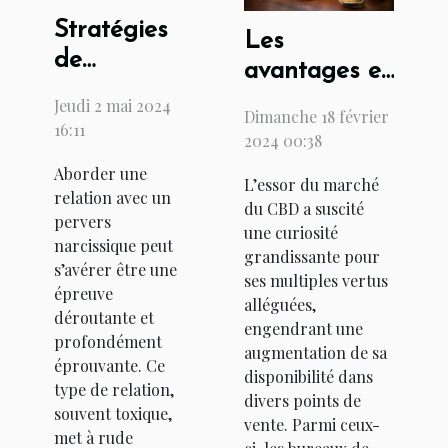
Stratégies
Les
de
avantages et
résilience
inconvénients
Jeudi 2 mai 2024
Dimanche 18 février
et
16:11
de l'achat de
2024 00:38
techniques
CBD dans
Aborder une
de bien-
L’essor du marché
les bureaux
relation avec un
être pour
du CBD a suscité
de tabac
pervers
une curiosité
survivre à
narcissique peut
grandissante pour
une
s’avérer être une
ses multiples vertus
épreuve
relation
alléguées,
déroutante et
avec un
engendrant une
profondément
augmentation de sa
pervers
éprouvante. Ce
disponibilité dans
narcissique
type de relation,
divers points de
souvent toxique,
vente. Parmi ceux-
met à rude